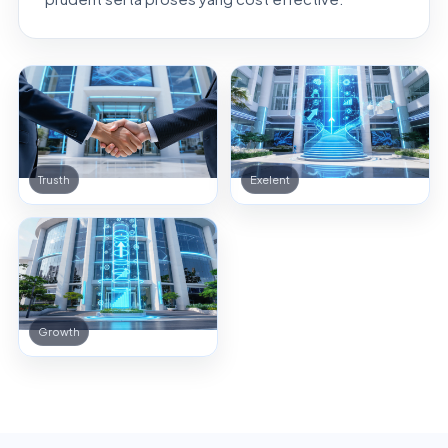
Trusth
Exelent
Growth