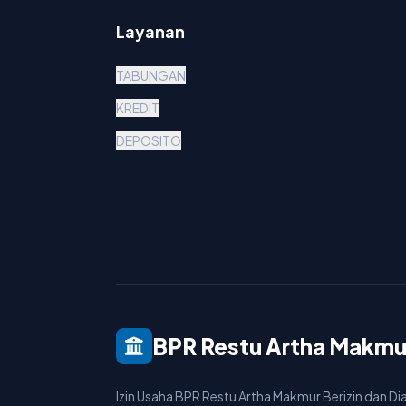
Layanan
TABUNGAN
KREDIT
DEPOSITO
BPR Restu Artha Makmu
Izin Usaha BPR Restu Artha Makmur Berizin dan D